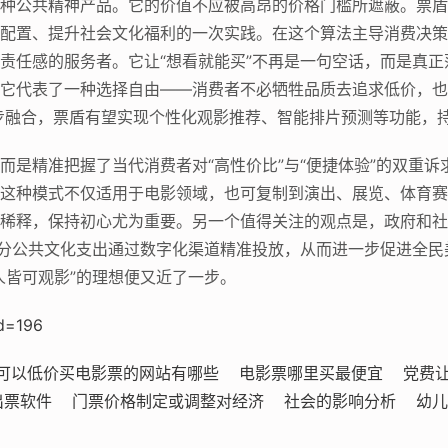
种公共精神产品。它的价值不应被高昂的价格门槛所遮蔽。票盾
配置、提升社会文化福利的一次实践。在这个算法主导消费决策
责任感的服务者。它让“想看就能买”不再是一句空话，而是真
它代表了一种选择自由——消费者不必牺牲品质去追求低价，也
一步融合，票盾有望实现个性化观影推荐、智能排片预测等功能，
而是精准把握了当代消费者对“高性价比”与“便捷体验”的双重
这种模式不仅适用于电影领域，也可复制到演出、展览、体育赛
稀释，保持初心尤为重要。另一个值得关注的观点是，政府和社
部分公共文化支出通过数字化渠道精准投放，从而进一步促进全
人皆可观影”的理想便又近了一步。
id=196
可以低价买电影票的网站有哪些
电影票哪里买最便宜
党费
出票软件
门票价格制定或调整对经济
社会的影响分析
幼儿