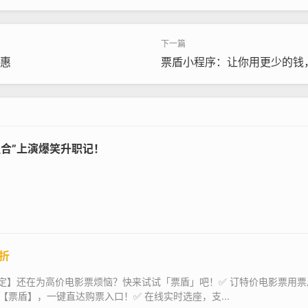
惠
票盾小程序：让你用更少的钱
组合”上演爆笑升职记！
折
定】还在为高价电影票烦恼？快来试试「票盾」吧！✅ 订特价电影票用票
【票盾】，一键直达购票入口！✅ 在线实时选座，支...