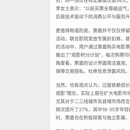
对，同一场次在特定渠道仅需58元
李女士表示：“以前买票全靠碰运气
后是技术驱动下的消费公平与服务升
更值得称道的是，票盾并不仅仅停留在
活动，联合影院发放专属折扣券，甚
的活动中，用户通过票盾购买电影票
推出了“观影积分计划”，每次购票
角度看，票盾的设计界面简洁直观，
保障交易隐私，杜绝信息泄露风险。
当然，也有观点认为，过度依赖低价
观影”理念，实际上是在扩大电影市
尤其对于二三线城市及县域市场而言
频次提升了27%，其中18-35
时，票盾也在积极探索与独立影展、