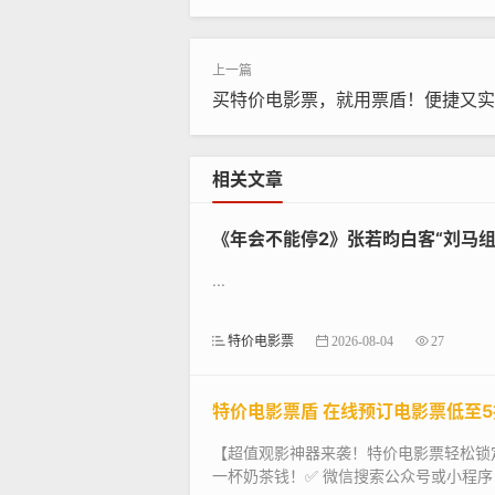
买特价电影票，就用票盾！便捷又实
相关文章
《年会不能停2》张若昀白客“刘马
...
特价电影票
2026-08-04
27
特价电影票盾 在线预订电影票低至5
【超值观影神器来袭！特价电影票轻松锁
一杯奶茶钱！✅ 微信搜索公众号或小程序