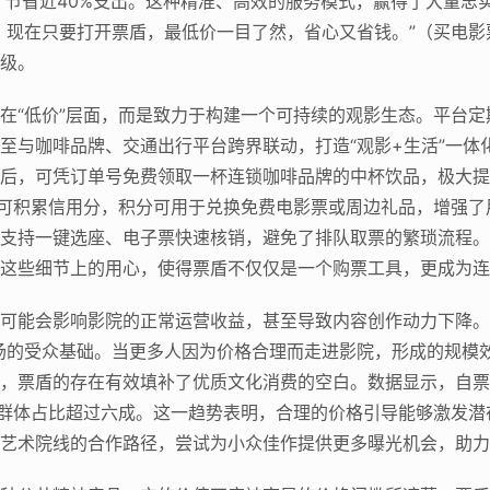
，节省近40%支出。这种精准、高效的服务模式，赢得了大量忠
，现在只要打开票盾，最低价一目了然，省心又省钱。”（买电
级。
“低价”层面，而是致力于构建一个可持续的观影生态。平台定期
至与咖啡品牌、交通出行平台跨界联动，打造“观影+生活”一体
后，可凭订单号免费领取一杯连锁咖啡品牌的中杯饮品，极大提
均可积累信用分，积分可用于兑换免费电影票或周边礼品，增强
支持一键选座、电子票快速核销，避免了排队取票的繁琐流程。
这些细节上的用心，使得票盾不仅仅是一个购票工具，更成为连
可能会影响影院的正常运营收益，甚至导致内容创作动力下降。
场的受众基础。当更多人因为价格合理而走进影院，形成的规模
，票盾的存在有效填补了优质文化消费的空白。数据显示，自票
岁年轻群体占比超过六成。这一趋势表明，合理的价格引导能够激发
艺术院线的合作路径，尝试为小众佳作提供更多曝光机会，助力