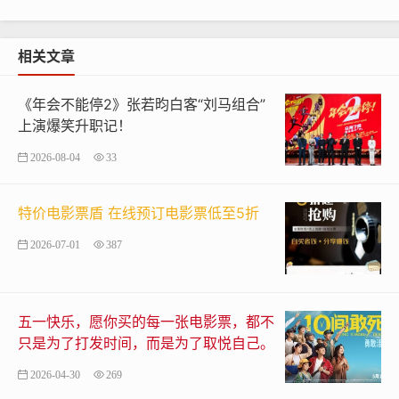
相关文章
《年会不能停2》张若昀白客“刘马组合”
上演爆笑升职记！
2026-08-04
33
特价电影票盾 在线预订电影票低至5折
2026-07-01
387
五一快乐，愿你买的每一张电影票，都不
只是为了打发时间，而是为了取悦自己。
2026-04-30
269