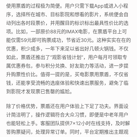
使用票盾的过程极为简便。用户只需下载App或进入小程
序，选择所在城市、目标影院和想看的影片，系统便会自
动列出各时段票价，并用醒目的标识标出最具性价比的选
项。比如，一部原价88元的IMAX电影，在票盾平台上可
能仅需59元即可购票成功，节省近30元。这种实实在在的
优惠，积少成多，一年下来足以省出好几顿火锅钱。不仅
如此，票盾还推出了“观影省钱计划”，用户每月可领取专
属优惠券包，参与积分兑换、好友助力等活动，进一步提
升购票性价比。值得一提的是，买电影票用票盾，不仅省
钱，还能享受流畅的选座体验和快速出票服务，避免了临
到影院才发现票已售罄的尴尬。
除了价格优势，票盾还在用户体验上下足了功夫。界面设
计简洁明了，操作逻辑符合大众习惯，即便是中老年用户
也能轻松上手。客服团队提供7×12小时在线支持，及时解
答购票疑问，处理异常订单。同时，平台定期推出主题观