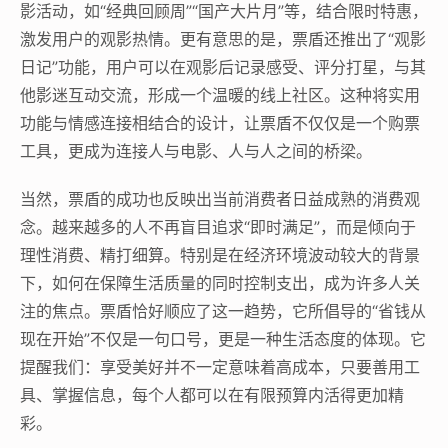
影活动，如“经典回顾周”“国产大片月”等，结合限时特惠，
激发用户的观影热情。更有意思的是，票盾还推出了“观影
日记”功能，用户可以在观影后记录感受、评分打星，与其
他影迷互动交流，形成一个温暖的线上社区。这种将实用
功能与情感连接相结合的设计，让票盾不仅仅是一个购票
工具，更成为连接人与电影、人与人之间的桥梁。
当然，票盾的成功也反映出当前消费者日益成熟的消费观
念。越来越多的人不再盲目追求“即时满足”，而是倾向于
理性消费、精打细算。特别是在经济环境波动较大的背景
下，如何在保障生活质量的同时控制支出，成为许多人关
注的焦点。票盾恰好顺应了这一趋势，它所倡导的“省钱从
现在开始”不仅是一句口号，更是一种生活态度的体现。它
提醒我们：享受美好并不一定意味着高成本，只要善用工
具、掌握信息，每个人都可以在有限预算内活得更加精
彩。