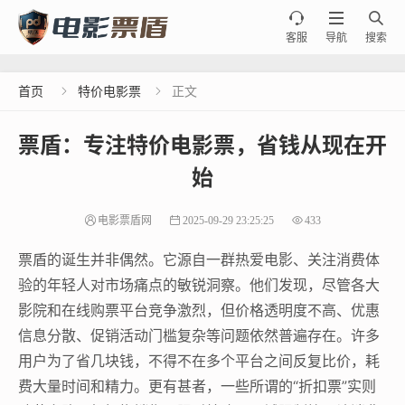



客服
导航
搜索
首页
特价电影票
正文


票盾：专注特价电影票，省钱从现在开
始
电影票盾网
2025-09-29 23:25:25
433
票盾的诞生并非偶然。它源自一群热爱电影、关注消费体
验的年轻人对市场痛点的敏锐洞察。他们发现，尽管各大
影院和在线购票平台竞争激烈，但价格透明度不高、优惠
信息分散、促销活动门槛复杂等问题依然普遍存在。许多
用户为了省几块钱，不得不在多个平台之间反复比价，耗
费大量时间和精力。更有甚者，一些所谓的“折扣票”实则