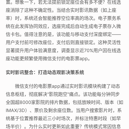
置。想象一下，若无法提前锁定座位会有多不便？在线选
座消除了这种不确定性。当结合实时影讯数据（如上座
率）时，系统还会智能推荐空位率高的场次。电子票务系
统在此发挥协同效应，选座完成后自动生成电子票存入微
信卡包。值得注意的是，该功能与移动支付深度绑定——
用户支付前可修改座位，支付后则直接锁定。这种灵活性
显著提升用户体验满意度，调查显示近70%用户因在线选
座功能更频繁使用微信支付的电影票app。
实时影讯整合：打造动态观影决策系统
微信支付的电影票app通过实时影讯模块构建了动态
信息枢纽，彻底解决"影院跑空"痛点。该功能每分钟同步
全国超8000家影院的排片数据，包括放映时间、版本（如
IMAX/3D）、票价及剩余座位数。当用户搜索影片时，系
统基于位置推荐最近三小时场次，并标注特惠时段（如早
场半价）。为什么实时更新如此重要？传统模式常因信息