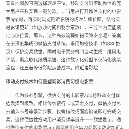
查看地图般直观选择理想座位，移动支付则借助微信的庞
大用户基数实现一键付款。，当用户打开微信支付的电影
票app时，可实时浏览附近影院的场次与座位图，结合实
时影讯更新（如放映时间和剩余票数），三分钟内便能锁
定心仪位置。那么，这种高效流程如何保障安全呢？答案
在于深度集成的微信支付系统，采用加密技术（如SSL协
议）保护交易数据，同时电子票务机制自动生成二维码电
子票，彻底取代纸质票据。这种数字化转型不仅简化购票
流程，还显著降低影院运营成本。
附近电影院
移动支付技术如何重塑观影消费习惯
电影票
作为核心引擎，微信支付的电影票app将移动支付优
势发挥到极致。相比传统银行卡或现金支付，微信支付免
去输入卡号等繁琐步骤，仅需指纹或面容验证即可完成交
易。这种便捷性推动用户消费频率提升——数据显示，通
过微信支付的电影票app购票的用户年均观影次数增加近4