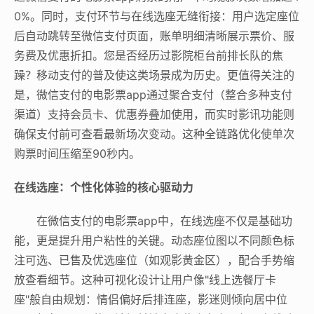
0%。同时，支付环节与在线选座无缝衔接：用户选定座位
后自动跳转至微信支付页面，账单明细清晰展示票价、服
务费及优惠折扣。您是否经历过影院柜台前排长队的焦
躁？移动支付的普及使这类场景成为历史。更值得关注的
是，微信支付的电影票app通过聚合支付（整合多种支付
渠道）支持会员卡、优惠券叠加使用，而实时影讯功能则
确保支付前可查看最新场次变动。这种全链路优化使单次
购票时间压缩至90秒内。
在线选座：个性化体验的核心驱动力
在微信支付的电影票app中，在线选座不仅是基础功
能，更是提升用户粘性的关键。动态座位图以不同颜色标
注可选、已售及优选座位（如观影黄金区），配合手势缩
放查看细节。这种可视化设计让用户像"线上选餐厅卡
座"般自由规划：情侣偏好后排连座，影迷则倾向居中位