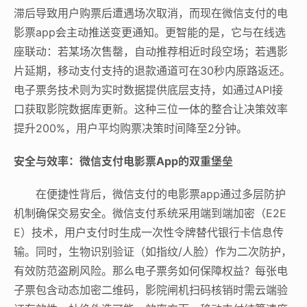
滞后导致用户购票后遭遇场次取消，而现在微信支付的电
影票app会主动推送变更通知。更智能的是，它与在线选
座联动：若某场次售罄，自动推荐相近时段空场；若遇影
片延期，移动支付支持的退款通道可在30秒内原路返还。
电子票务技术则为实时数据提供底层支持，如通过API接
口获取影院数据库更新。这种三位一体的整合让决策效率
提升200%，用户平均购票决策时间降至2分钟。
安全与效率：微信支付电影票App的双重堡垒
在便捷性背后，微信支付的电影票app通过多层防护
机制确保交易安全。微信支付系统采用端到端加密（E2E
E）技术，用户支付时生成一次性令牌替代银行卡信息传
输。同时，生物识别验证（如指纹/人脸）作为二次防护，
有效防范盗刷风险。那么电子票务如何保障权益？每张电
子票包含动态加密二维码，影院闸机扫码核销时需云端验