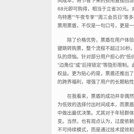
间成本，将节省下来的费用直接回馈
68元即可购得，相当于立省30元
鸟特惠”“午夜专享”“周三会员日
票用票盾，不仅是一句口号，更是一
除了价格优势，票盾在用户体验层
键跳转购票，整个流程不超过30秒
队的烦恼。针对部分用户担心的“低
“边角位”或“后排锁定”等隐形限制
权益。更为贴心的是，票盾还推出了
的跨界福利，增强了用户的长期粘性
在我看来，票盾的成功并非偶然，而
为低效的选择付出时间成本，而票盾
中做出最优决策。尤其对于年轻群体
变。当然，也有观点认为，过度依赖
不可持续模式，而是通过技术提效和