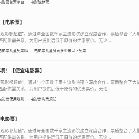
电影票兑票平台
电影院兑票
【电影票】
次观影都超值”。通过与全国数千家主流影院建立深度合作，票盾整合了大
配供需关系，为用户提供远低于原价的优惠票价。无论...
电影票儿童免票吗
电影票儿童身高多少米以下免票
项！【便宜电影票】
次观影都超值”。通过与全国数千家主流影院建立深度合作，票盾整合了大
配供需关系，为用户提供远低于原价的优惠票价。无论...
电影票使用规则
电影票购票须知
电影票】
次观影都超值”。通过与全国数千家主流影院建立深度合作，票盾整合了大
配供需关系，为用户提供远低于原价的优惠票价。无论...