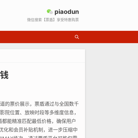
piaodun
微信搜索【票盾】享受特惠购票
钱
道的票价展示，票盾通过与全国数千
影院位置、放映时段等多维度信息，
盾都能精准匹配最低价格，确保用户
法优化和会员补贴机制，进一步压缩中