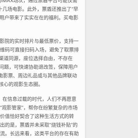
IMAX场次，通过票盾平台可能仅需
十几场电影。此外，票盾还推出了“早
为用户带来了实实在在的福利。买电影
影院的实时排片与最低票价，支持一
二维码可直接扫码入场，避免了取票排
方渠道同源，座位选择自由，不存在
等问题，可快速协助退改签，保障用户
费电影票、周边礼品或与其他品牌联动
核心的观影生态圈。
。在信息过载的时代，人们不再愿意
“观影管家”，帮你在纷繁复杂的市场
价值恰好契合了这种生活方式的转
出的是，票盾并未采取“烧钱补贴”的
流。长远来看，这类平台的存在有助