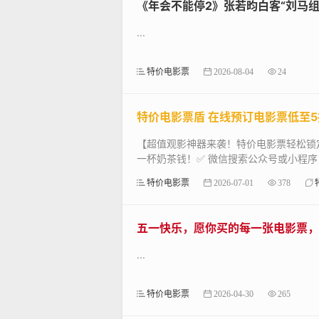
《年会不能停2》张若昀白客“刘马
...
特价电影票
2026-08-04
24
特价电影票盾 在线预订电影票低至5
【超值观影神器来袭！特价电影票轻松锁
一杯奶茶钱！✅ 微信搜索公众号或小程序
特价电影票
2026-07-01
378
五一快乐，愿你买的每一张电影票，
...
特价电影票
2026-04-30
265