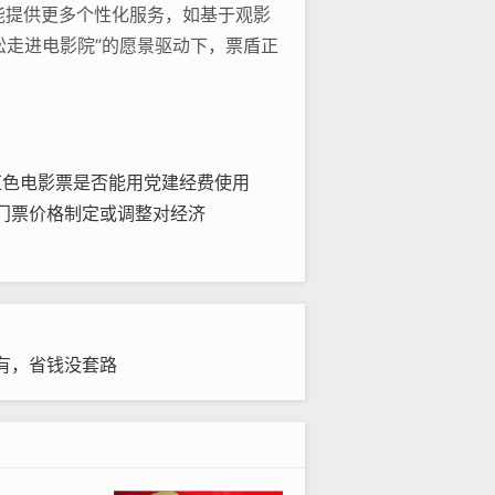
能提供更多个性化服务，如基于观影
松走进电影院”的愿景驱动下，票盾正
红色电影票是否能用党建经费使用
门票价格制定或调整对经济
有，省钱没套路