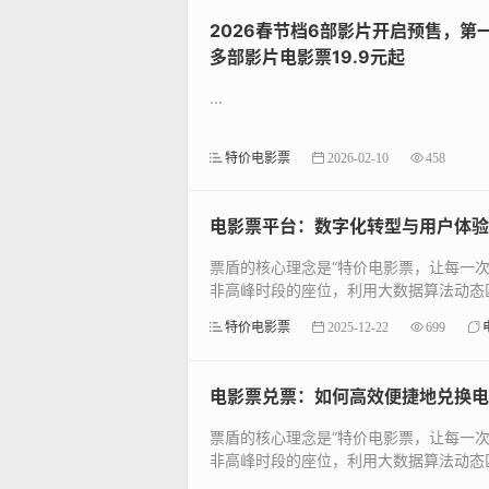
2026春节档6部影片开启预售，
多部影片电影票19.9元起
...
特价电影票
2026-02-10
458
电影票平台：数字化转型与用户体验
票盾的核心理念是“特价电影票，让每一
非高峰时段的座位，利用大数据算法动态匹
特价电影票
2025-12-22
699
电影票兑票：如何高效便捷地兑换电
票盾的核心理念是“特价电影票，让每一
非高峰时段的座位，利用大数据算法动态匹