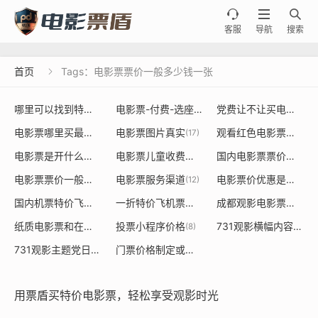



客服
导航
搜索
首页
Tags：电影票票价一般多少钱一张

哪里可以找到特价电影票或者餐饮票的源头
电影票-付费-选座
党费让不让买电影票
(20)
(36)
(19
电影票哪里买最便宜
电影票图片真实
观看红色电影票是否能用党建经费使用
(18)
(17)
电影票是开什么发票大类是什么
电影票儿童收费标准
国内电影票票价定价制定规则
(15)
(14)
电影票票价一般多少钱一张
电影票服务渠道
电影票价优惠是由谁决定的依据
(13)
(12)
国内机票特价飞机票
一折特价飞机票价格表
成都观影电影票采购
(9)
(8)
(8)
纸质电影票和在线购买票价不一样
投票小程序价格
731观影横幅内容标语是什么
(8)
(8)
731观影主题党日活动
门票价格制定或调整对经济
(7)
(7)
用票盾买特价电影票，轻松享受观影时光