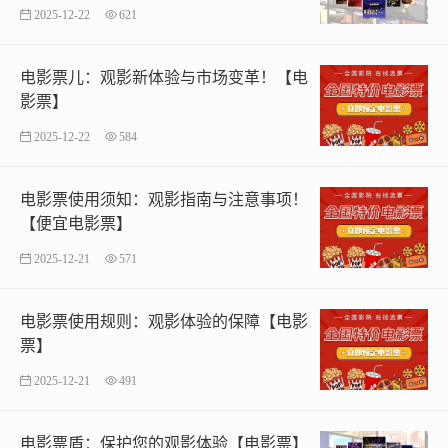
2025-12-22
621
电影票儿：观影新体验与市场变革！【电
影票】
2025-12-22
584
电影票使用须知：观影指南与注意事项！
【便宜电影票】
2025-12-21
571
电影票使用规则：观影体验的保障【电影
票】
2025-12-21
491
电影票盾：保护您的观影体验【电影票】