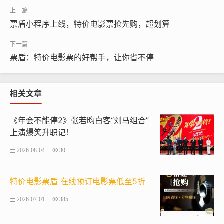
票盾小程序上线，特价电影票抢先购，超划算
票盾：特价电影票的好帮手，让你省不停
相关文章
《年会不能停2》张若昀白客“刘马组合”
上演爆笑升职记！
2026-08-04
30
特价电影票盾 在线预订电影票低至5折
2026-07-01
385