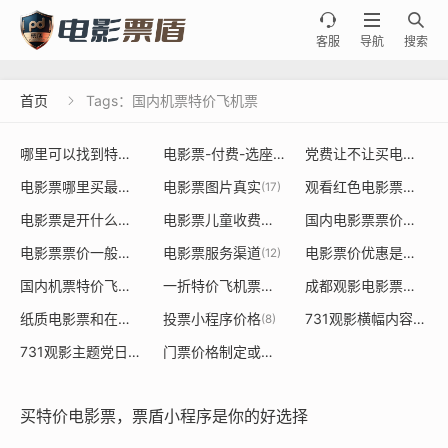



客服
导航
搜索
首页
Tags：国内机票特价飞机票

哪里可以找到特价电影票或者餐饮票的源头
电影票-付费-选座
党费让不让买电影票
(20)
(36)
(19
电影票哪里买最便宜
电影票图片真实
观看红色电影票是否能用党建经费使用
(18)
(17)
电影票是开什么发票大类是什么
电影票儿童收费标准
国内电影票票价定价制定规则
(15)
(14)
电影票票价一般多少钱一张
电影票服务渠道
电影票价优惠是由谁决定的依据
(13)
(12)
国内机票特价飞机票
一折特价飞机票价格表
成都观影电影票采购
(9)
(8)
(8)
纸质电影票和在线购买票价不一样
投票小程序价格
731观影横幅内容标语是什么
(8)
(8)
731观影主题党日活动
门票价格制定或调整对经济
(7)
(7)
买特价电影票，票盾小程序是你的好选择