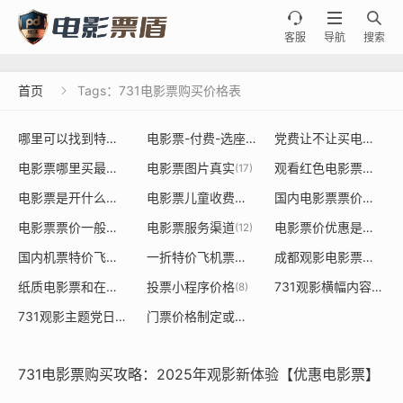



客服
导航
搜索
首页
Tags：731电影票购买价格表

哪里可以找到特价电影票或者餐饮票的源头
电影票-付费-选座
党费让不让买电影票
(20)
(36)
(19
电影票哪里买最便宜
电影票图片真实
观看红色电影票是否能用党建经费使用
(18)
(17)
电影票是开什么发票大类是什么
电影票儿童收费标准
国内电影票票价定价制定规则
(15)
(14)
电影票票价一般多少钱一张
电影票服务渠道
电影票价优惠是由谁决定的依据
(13)
(12)
国内机票特价飞机票
一折特价飞机票价格表
成都观影电影票采购
(9)
(8)
(8)
纸质电影票和在线购买票价不一样
投票小程序价格
731观影横幅内容标语是什么
(8)
(8)
731观影主题党日活动
门票价格制定或调整对经济
(7)
(7)
731电影票购买攻略：2025年观影新体验【优惠电影票】