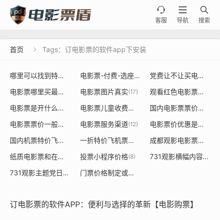



客服
导航
搜索
首页
Tags：订电影票的软件app下安装

哪里可以找到特价电影票或者餐饮票的源头
电影票-付费-选座
党费让不让买电影票
(20)
(36)
(19
电影票哪里买最便宜
电影票图片真实
观看红色电影票是否能用党建经费使用
(18)
(17)
电影票是开什么发票大类是什么
电影票儿童收费标准
国内电影票票价定价制定规则
(15)
(14)
电影票票价一般多少钱一张
电影票服务渠道
电影票价优惠是由谁决定的依据
(13)
(12)
国内机票特价飞机票
一折特价飞机票价格表
成都观影电影票采购
(9)
(8)
(8)
纸质电影票和在线购买票价不一样
投票小程序价格
731观影横幅内容标语是什么
(8)
(8)
731观影主题党日活动
门票价格制定或调整对经济
(7)
(7)
订电影票的软件APP：便利与选择的革新【电影购票】