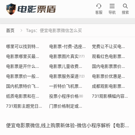



客服
导航
搜索
首页
Tags：便宜电影票微信怎么买

哪里可以找到特价电影票或者餐饮票的源头
电影票-付费-选座
党费让不让买电影票
(20)
(36)
(19
电影票哪里买最便宜
电影票图片真实
观看红色电影票是否能用党建经费使用
(18)
(17)
电影票是开什么发票大类是什么
电影票儿童收费标准
国内电影票票价定价制定规则
(15)
(14)
电影票票价一般多少钱一张
电影票服务渠道
电影票价优惠是由谁决定的依据
(13)
(12)
国内机票特价飞机票
一折特价飞机票价格表
成都观影电影票采购
(9)
(8)
(8)
纸质电影票和在线购买票价不一样
投票小程序价格
731观影横幅内容标语是什么
(8)
(8)
731观影主题党日活动
门票价格制定或调整对经济
(7)
(7)
便宜电影票微信,线上购票新体验-微信小程序解析【电影票】