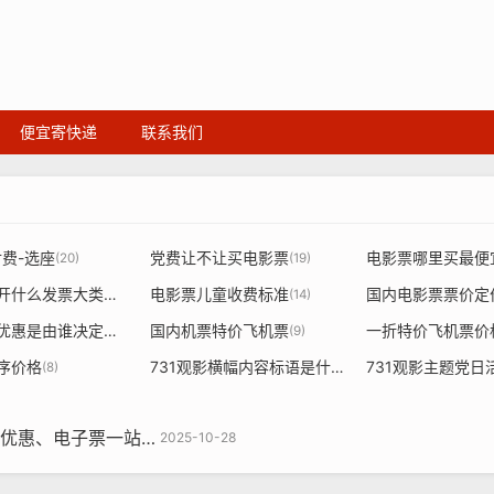
便宜寄快递
联系我们
付费-选座
党费让不让买电影票
电影票哪里买最便
(36)
(20)
(19)
电影票是开什么发票大类是什么
电影票儿童收费标准
)
(15)
(14)
电影票价优惠是由谁决定的依据
国内机票特价飞机票
一折特价飞机票价
(9)
(9)
序价格
731观影横幅内容标语是什么
731观影主题党日
(8)
(7)
一站式解析【附近电影院】
2025-10-28