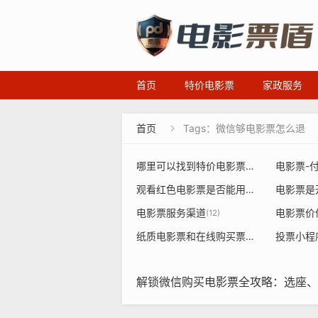
首页
特价电影票
家政服务
首页
Tags：微信够电影票怎么退

哪里可以找到特价电影票或者餐饮票的源头
电影票-
观看红色电影票是否能用党建经费使用
(17
电影票服务渠道
(12)
纸质电影票和在线购买票价不一样
投票小程
(8)
解锁微信购买电影票全攻略：选座、优惠、电子票