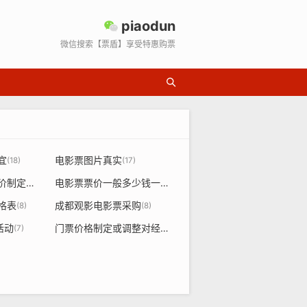
piaodun
微信搜索【票盾】享受特惠购票
宜
电影票图片真实
(18)
(17)
国内电影票票价定价制定规则
电影票票价一般多少钱一张
(14)
(13)
格表
成都观影电影票采购
(8)
(8)
活动
门票价格制定或调整对经济
(7)
(7)