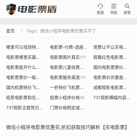



客服
导航
搜索
首页
Tags：微信小程序电影票优惠买不了

哪里可以找到特价电影票或者餐饮票的源头
电影票-付费-选座
党费让不让买电影票
(20)
(36)
(19
电影票哪里买最便宜
电影票图片真实
观看红色电影票是否能用党建经费使用
(18)
(17)
电影票是开什么发票大类是什么
电影票儿童收费标准
国内电影票票价定价制定规则
(15)
(14)
电影票票价一般多少钱一张
电影票服务渠道
电影票价优惠是由谁决定的依据
(13)
(12)
国内机票特价飞机票
一折特价飞机票价格表
成都观影电影票采购
(9)
(8)
(8)
纸质电影票和在线购买票价不一样
投票小程序价格
731观影横幅内容标语是什么
(8)
(8)
731观影主题党日活动
门票价格制定或调整对经济
(7)
(7)
微信小程序电影票优惠买,折扣获取技巧解析【买电影票】