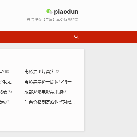
piaodun
微信搜索【票盾】享受特惠购票
宜
电影票图片真实
(18)
(17)
国内电影票票价定价制定规则
电影票票价一般多少钱一张
(14)
(13)
格表
成都观影电影票采购
(8)
(8)
活动
门票价格制定或调整对经济
(7)
(7)