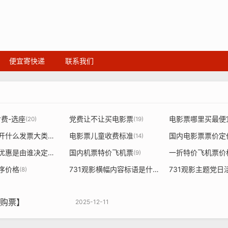
便宜寄快递
联系我们
付费-选座
党费让不让买电影票
电影票哪里买最便
(36)
(20)
(19)
电影票是开什么发票大类是什么
电影票儿童收费标准
)
(15)
(14)
电影票价优惠是由谁决定的依据
国内机票特价飞机票
一折特价飞机票价
(9)
(9)
序价格
731观影横幅内容标语是什么
731观影主题党日
(8)
(7)
购票】
2025-12-11