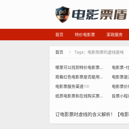
首页
特价电影票
家政服务
首页
Tags：电影购票的虚线是啥

哪里可以找到特价电影票或者餐饮票的源头
电影票-
观看红色电影票是否能用党建经费使用
(17
电影票服务渠道
(12)
纸质电影票和在线购买票价不一样
投票小程
(8)
订电影票时虚线的含义解析！【电影