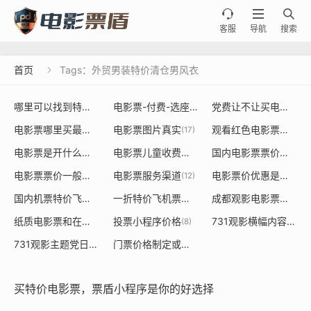



客服
导航
搜索
首页
Tags：外贸男装特价清仓男风衣

哪里可以找到特价电影票或者餐饮票的源头
电影票-付费-选座
党费让不让买电影票
(20)
(36)
(19
电影票哪里买最便宜
电影票图片真实
观看红色电影票是否能用党建经费使用
(18)
(17)
电影票是开什么发票大类是什么
电影票儿童收费标准
国内电影票票价定价制定规则
(15)
(14)
电影票票价一般多少钱一张
电影票服务渠道
电影票价优惠是由谁决定的依据
(13)
(12)
国内机票特价飞机票
一折特价飞机票价格表
成都观影电影票采购
(9)
(8)
(8)
纸质电影票和在线购买票价不一样
投票小程序价格
731观影横幅内容标语是什么
(8)
(8)
731观影主题党日活动
门票价格制定或调整对经济
(7)
(7)
买特价电影票，票盾小程序是你的好选择