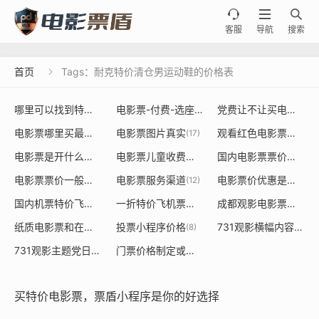



客服
导航
搜索
首页
Tags：耐克特价清仓男运动鞋的价格表

哪里可以找到特价电影票或者餐饮票的源头
电影票-付费-选座
党费让不让买电影票
(20)
(36)
(19
电影票哪里买最便宜
电影票图片真实
观看红色电影票是否能用党建经费使用
(18)
(17)
电影票是开什么发票大类是什么
电影票儿童收费标准
国内电影票票价定价制定规则
(15)
(14)
电影票票价一般多少钱一张
电影票服务渠道
电影票价优惠是由谁决定的依据
(13)
(12)
国内机票特价飞机票
一折特价飞机票价格表
成都观影电影票采购
(9)
(8)
(8)
纸质电影票和在线购买票价不一样
投票小程序价格
731观影横幅内容标语是什么
(8)
(8)
731观影主题党日活动
门票价格制定或调整对经济
(7)
(7)
买特价电影票，票盾小程序是你的好选择